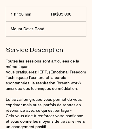
35,000
Hong
1 hr 30 min
1
HK$35,000
Kong
dollars
h
3
Mount Davis Road
0
m
i
n
Service Description
Toutes les sessions sont articulées de la
même façon.
Vous pratiquerez l'EFT, (Emotional Freedom
Techniques) l'écriture et la parole
spontannées, la respiration (breath work)
ainsi que des techniques de méditation.
Le travail en groupe vous permet de vous
exprimer mais aussi parfois de rentrer en
résonance avec ce qui est partagé -
Cela vous aide à renforcer votre confiance
et vous donne les moyens de travailler vers
un changement positif.