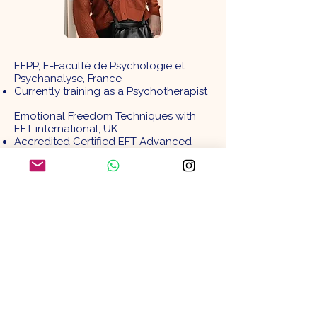
EFPP, E-Faculté de Psychologie et
Psychanalyse, France
Currently training as a Psychotherapist
Emotional Freedom Techniques with
EFT international, UK
Accredited Certified EFT Advanced
Practitioner
Complementary trainings
Yoga Alliance
Yoga teacher (RYT® 200)
Yin Yoga (RYT® 50)
Sarasvatī : exercises for the voice
Meditation
The Joy of living with Mingyur
Rinpoche
Level 1: Calming the Mind